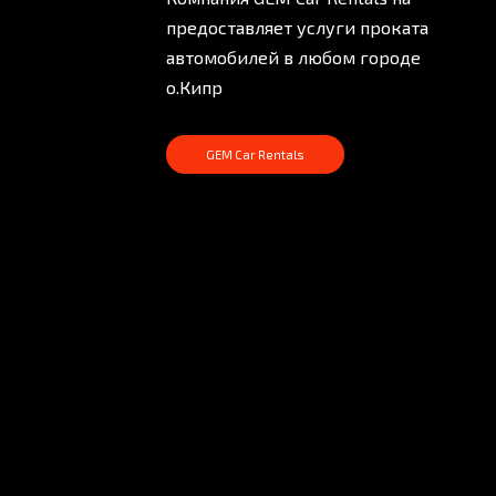
предоставляет услуги проката
автомобилей в любом городе
о.Кипр
GEM Car Rentals